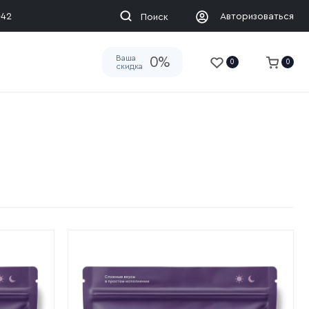
-42
Авторизоваться
Поиск
Ваша
0%
0
0
скидка
)