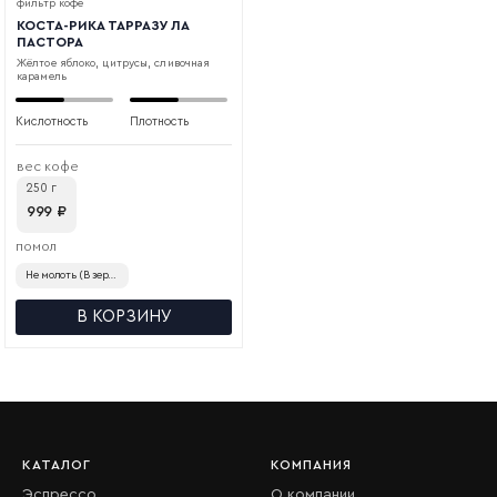
фильтр кофе
КОСТА-РИКА ТАРРАЗУ ЛА
ПАСТОРА
Жёлтое яблоко, цитрусы, сливочная
карамель
Кислотность
Плотность
вес кофе
250 г
999
₽
помол
В КОРЗИНУ
КАТАЛОГ
КОМПАНИЯ
Эспрессо
О компании