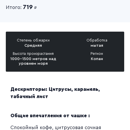
719
Итого:
₽
Степень обжарки
Обработка
Средняя
мытая
Высота произрастания
Регион
1000-1500 метров над
Копан
уровнем моря
Дескрипторы: Цитрусы, карамель,
табачный лист
Общие впечатления от чашке :
Спокойный кофе, цитрусовая сочная