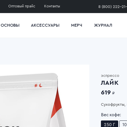
Оптовый прайс
Контакты
8 (800) 222-21
 ОСНОВЫ
АКСЕССУАРЫ
МЕРЧ
ЖУРНАЛ
эспрессо
ЛАЙК
619
₽
Сухофрукты, 
Вес кофе:
250 Г
10