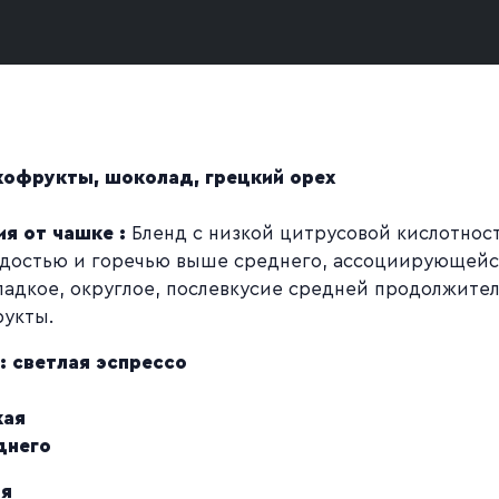
офрукты, шоколад, грецкий орех
я от чашке :
Бленд с низкой цитрусовой кислотнос
адостью и горечью выше среднего, ассоциирующейс
ладкое, округлое, послевкусие средней продолжите
рукты.
: светлая эспрессо
кая
днего
яя