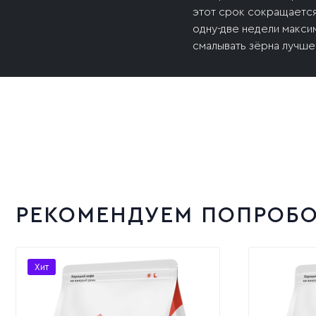
этот срок сокращается
одну-две недели максим
смалывать зёрна лучш
РЕКОМЕНДУЕМ ПОПРОБО
Хит