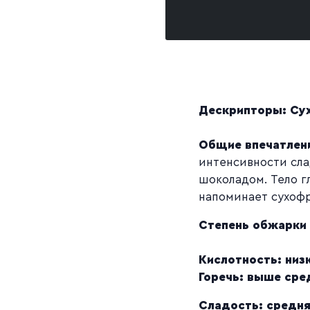
Дескрипторы: Сух
Общие впечатлени
интенсивности сл
шоколадом. Тело г
напоминает сухоф
Степень обжарки 
Кислотность: низ
Горечь: выше сре
Сладость: средн