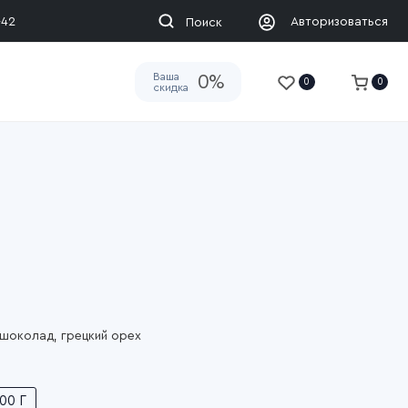
-42
Авторизоваться
Поиск
Ваша
0%
0
0
скидка
шоколад, грецкий орех
00 Г