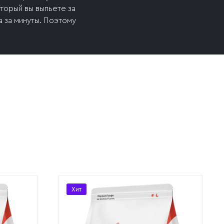
торый вы выпьете за
а за минуты. Поэтому
Хит