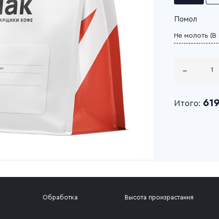
Помол
61
Итого:
Обработка
Высота произрастания