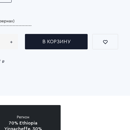
В КОРЗИНУ
9
₽
Регион
70% Ethiopia
Yirgacheffe, 30%