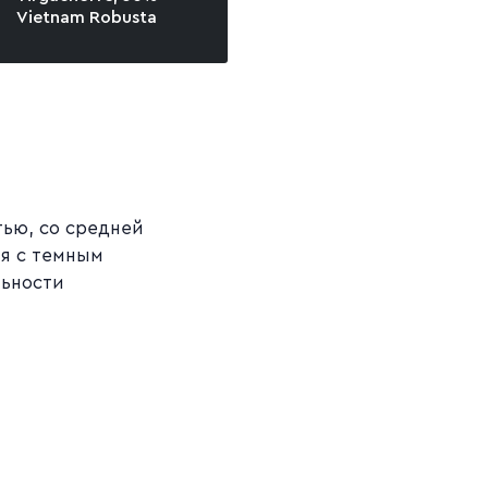
Vietnam Robusta
тью, со средней
я с темным
льности